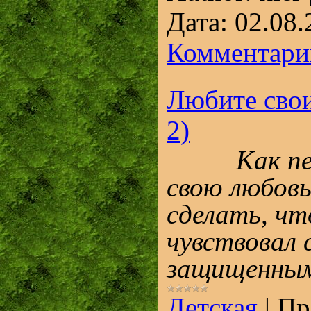
Дата:
02.08.
Комментарии
Любите своих
2)
Как пере
свою любов
сделать, чт
чувствовал 
защищенны
Детская
|
Пр