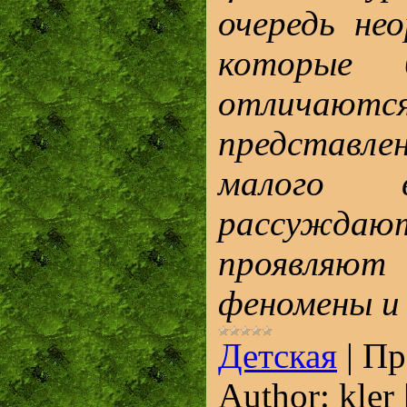
очередь не
которые б
отличаютс
представл
малого 
рассуждают
проявляю
феномены и
Детская
|
Пр
Author:
kler