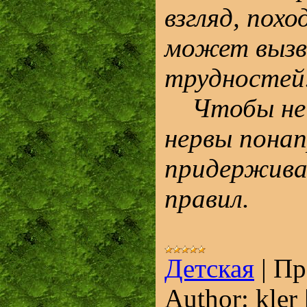
взгляд, похо
может вызв
трудностей
Чтобы не 
нервы понап
придержива
правил.
Детская
|
Пр
Author:
kler