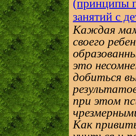
(принципы 
занятий с де
Каждая мам
своего ребе
образованн
это несомне
добиться в
результатов
при этом п
чрезмерным
Как привит