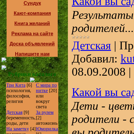
Какой вы са
Сундук
Результаты
Кают-компания
Книга желаний
родителей...
Реклама на сайте
Детская
|
Пр
Доска объявлений
Напишите нам
Добавил:
ku
08.09.2008
|
Рубрики каталога
Три Кита
[6]
С мира по
Какой вы са
психология,
нитке
[20]
философия,
или
религия
вокруг
Дети - цвет
света
Детская
[9]
За рулем
родители - 
беременность,
[2]
роды, дети
автожизнь
вы родитель
На заметку
[4]
Юморилка