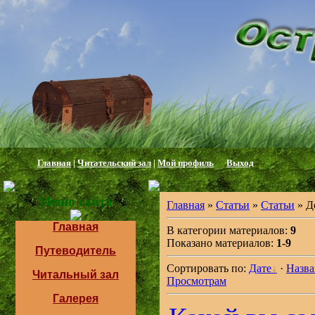
Главная
|
Читательский зал
|
Мой профиль
Выход
Меню сайта
Главная
»
Статьи
»
Статьи
» Д
Главная
В категории материалов:
9
Показано материалов:
1-9
Путеводитель
Сортировать по:
Дате
·
Назв
Читальный зал
Просмотрам
Галерея