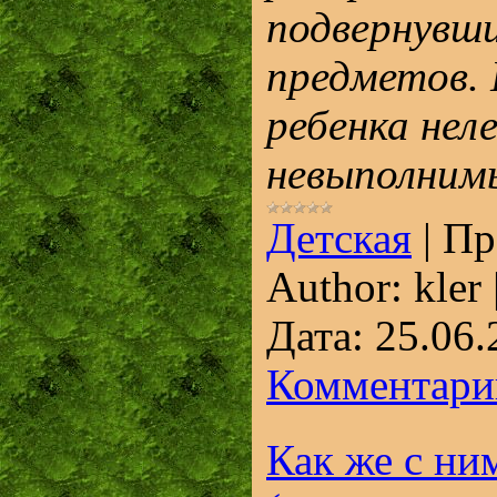
подвернувши
предметов.
ребенка нел
невыполним
Детская
|
Пр
Author:
kler
Дата:
25.06.
Комментарии
Как же с ни