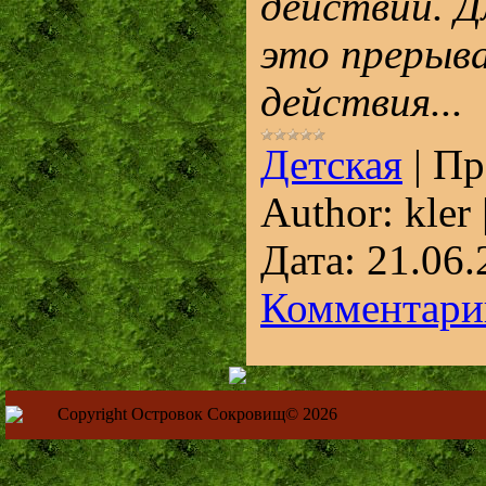
действий. Д
это прерыва
действия...
Детская
|
Пр
Author:
kler
Дата:
21.06.
Комментарии
Copyright Островок Сокровищ© 2026