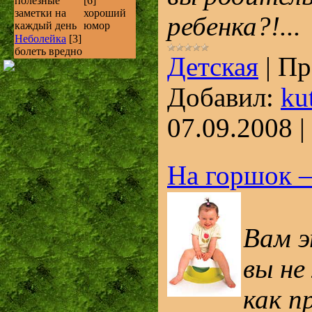
полезные
[6]
заметки на
хороший
ребенка?!...
каждый день
юмор
Неболейка
[3]
болеть вредно
Детская
|
Пр
Добавил:
ku
07.09.2008
|
На горшок – 
Вам э
вы не
как п