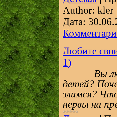
Author:
kler
Дата:
30.06.
Комментарии
Любите своих
1)
Вы люби
детей? Поче
злимся? Что
нервы на пр