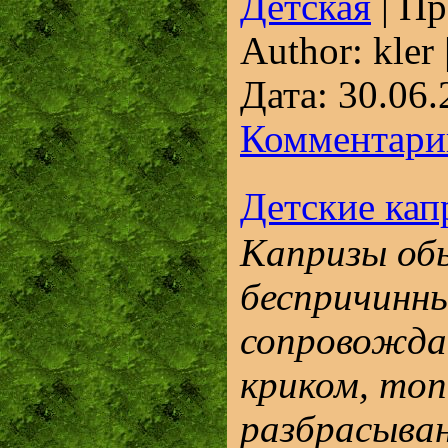
Детская
|
Пр
Author:
kler
Дата:
30.06.
Комментарии
Детские кап
Капризы об
беспричинны
сопровожда
криком, топ
разбрасыва